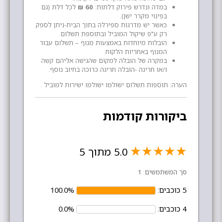
במדה ונדרש פירוק דלתות:
60 ₪
לכל דלת (גם
בפינוי מקרר ישן).
כאשר יש מדרגות ספירלה בתוך הבית-ניתן לספק
רק ע"פ שיקול המוביל ובתוספת תשלום.
הובלות מיוחדות באמצעות מנוף – תשלום עבור
המנוף באחריות הלקוח.
במקרה של הובלה למקום שהגישה אליהם קשה
ו/או חריגה -הובלה חריגה כרוכה בחיוב נוסף.
הערה: תוספות תשלום ישולמו ישולמו ישירות למוביל .
ביקורות קודמות
★
★
★
★
★
5.0 מתוך 5
סך המשתמשים: 1
5 כוכבים:
100.0%
4 כוכבים:
0.0%