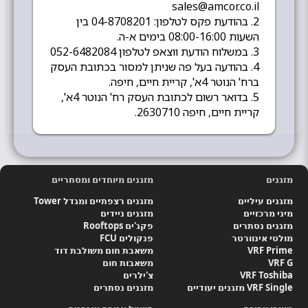
sales@amcor.co.il
2. בהודעת פקס לטלפון: 04-8708201 בין
השעות 08:00-16:00 בימים א-ה.
3. במשלוח הודעת ווצאפ לטלפון 052-6482084
4. בהודעה בעל פה שניתן למסור בכתובת העסק
ברח' הנוטר 4א', קריית חיים, חיפה.
5. בדואר רשום לכתובת העסק רח' הנוטר 4א',
קריית חיים, חיפה 2630710.
מזגנים
מזגנים מיוחדים ומסחריים
מזגנים עיליים
מזגנים רצפתיים ומגדל Tower
מיני מרכזיים
מזגנים ניידים
מזגנים נסתרים
פקג'ים Rooftops
מולטי אינוורטר
פנקולים FCU
VRF Prime
משאבת חום משולבת דוד
VRF G
משאבות חום
VRF Toshiba
צ'ילרים
VRF Single מזגנים יעודיים
מזגנים נסתרים