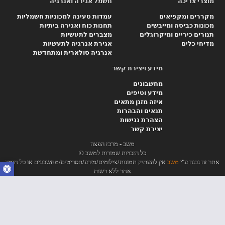
מוצרי צריכה
חשמל אגירה ואנרגיה
מקררים ומקפיאים
עמדות טעינה למכוניות חשמליות
מכונות כביסה ומייבשים
תחנות כוח ואגירה ביתיות
תנורים כיריים ומיקרוגלים
מצברים לתעשיות
מדיחי כלים
אגירת אנרגיה לתעשיות
אנרגיה סולארית ומתחדשת
מידע ויצירת קשר
מחשבונים
מידע וטיפים
איזה מזגן מתאים
תנאים והבהרות
הצהרת נגישות
יצירת קשר
משב - מרכז הפצה
כל הזכויות שמורות למשב ©
אתר זה נבנה ע"י
משב
אין להעתיק תמונות/צילומים/מידע/תסריטים/מחשבונים או כל חומר
אחר ללא רשות