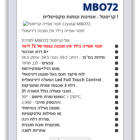
MBO72
קריסטל - אמינות ונוחות מקסימלית !
תנור אפייה בילד אין מובנה דיגיטאלי!
לסדרת MBO72 של קריסטל:
תנור אפייה בילד אין מובנה בנפח של 72 ליטר
דרוג אנרגטי A+
מידות בס''מ:
- רוחב: 59.5, גובה 59.5, עומק 56.5
צבעים
- לבן, שחור
,
מגש רגיל+עמוק+רשת
,
לוח פיקוד חכם בעל מנגנון דיגיטאלי
,
הפעלה דיגיטאלית Led Full Touch Control
,
דלת 3 שכבות זגוגית מתפרקות
,
31 מצבי פעולה כולל תאורה
- 50°C / 250°C,
טמפרטורת חימום
- 2,900W,
הספק מירבי
,
מנגנון נעילה בטיחותי
,
זוג מסילות טלסקופיות
,
סגירת דלת רכה
,
פונקצית שבת מובנית
אחריות לשנה