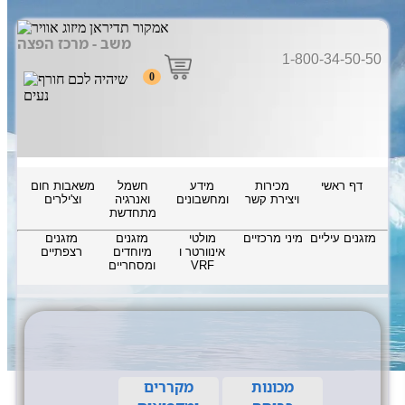
משב - מרכז הפצה
1-800-34-50-50
0
דף ראשי
מכירות
מידע
חשמל
משאבות חום
ויצירת קשר
ומחשבונים
ואנרגיה
וצ'ילרים
מתחדשת
מזגנים עיליים
מיני מרכזיים
מולטי
מזגנים
מזגנים
אינוורטר ו
מיוחדים
רצפתיים
VRF
ומסחריים
מכונות
מקררים