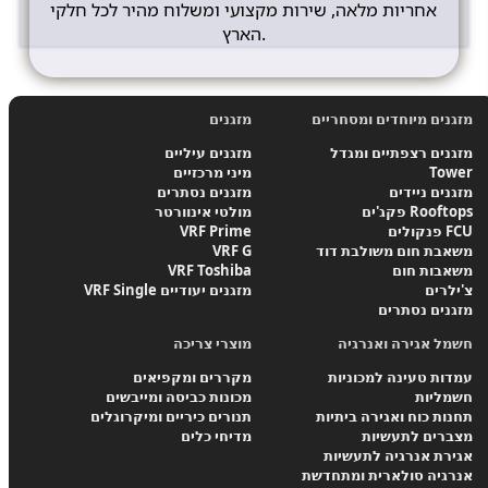
אחריות מלאה, שירות מקצועי ומשלוח מהיר לכל חלקי
הארץ.
מזגנים מיוחדים ומסחריים
מזגנים
מזגנים רצפתיים ומגדל
מזגנים עיליים
Tower
מיני מרכזיים
מזגנים ניידים
מזגנים נסתרים
פקג'ים Rooftops
מולטי אינוורטר
פנקולים FCU
VRF Prime
משאבת חום משולבת דוד
VRF G
משאבות חום
VRF Toshiba
צ'ילרים
VRF Single מזגנים יעודיים
מזגנים נסתרים
חשמל אגירה ואנרגיה
מוצרי צריכה
עמדות טעינה למכוניות
מקררים ומקפיאים
חשמליות
מכונות כביסה ומייבשים
תחנות כוח ואגירה ביתיות
תנורים כיריים ומיקרוגלים
מצברים לתעשיות
מדיחי כלים
אגירת אנרגיה לתעשיות
אנרגיה סולארית ומתחדשת