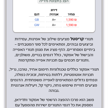
הצג בתצוגת גלריה
דירוג
מחיר
אנרגיה
דגם
GB
A+
1,590 ₪
GW
A+
1,590 ₪
תנורי
קריסטל
מציעים שילוב של אמינות, עמידות
וביצועים גבוהים, ומתאימים לכל סוגי המטבחים –
ביתיים ומסחריים. הדף מציג את מגוון תנורי האפייה
והבישול של אמקור, כולל דגמים בנויים, משולבים,
ותנורים חכמים עם תכניות אפייה מתקדמות.
תנורי אמקור כוללים טכנולוגיות חימום אחיד, טורבו, גריל,
תכניות אוטומטיות, דלתות בטיחות, זכוכית כפולה,
ונפחים גדולים המתאימים לאפייה משפחתית. הדגמים
מציעים חוויית שימוש נוחה, ניקוי קל, ויעילות אנרגטית
גבוהה.
משב הוא מרכז ההפצה הרשמי של אמקור ותדיראן,
ומספק את כל דגמי התנורים ישירות מהמפעל עם