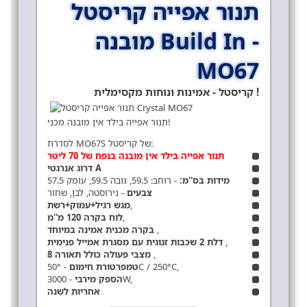
תנור אפייה קריסטל
מובנה Build In -
MO67
קריסטל - אמינות ונוחות מקסימלית !
תנור אפייה בילד אין מובנה מכני!
לסדרת MO67S של קריסטל:
תנור אפייה בילד אין מובנה בנפח של 70 ליטר
דרוג אנרגטי A
מידות בס''מ:
- רוחב: 59.5, גובה 59.5, עומק 57.5
צבעים
- נירוסטה, לבן, שחור
,
מגש רגיל+עמוק+רשת
,
לוח בקרה 120 מ''מ
,
בקרה מכנית אמינה במיוחד
,
דלת 2 שכבות זגוגית עם מסגרת אמייל פנימית
,
8 מצבי פעולה כולל תאורה
- 50°C / 250°C,
טמפרטורת חימום
- 3000W,
הספק מירבי
אחריות לשנה