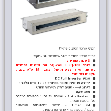
המיני מרכזי הטוב בישראל!
למיני מרכזי מסדרת Slim אינוורטר של אמקור:
3 שנות אחריות
דגמי SQ-180 ו SQ-240 הם מזגנים נסתרים
בזריקה ישירה ללא תיעול ובגובה 19 ס''מ בלבד,
שקטים במיוחד!
מנוע DC Full Inverter
יחידה פנימית נמוכה במיוחד 19-35 ס''מ בלבד !
דירוג A++
- תואם לתקן האירופי החדש
מצב שקט
Auto Restart
- שמירה על נתוני ההפעלה במקרה
של הפסקת חשמל,
Timer x4
- טיימר יומי/שבועי המאפשר
הפעלה/הפסקה עד 4 פרקי זמן ביממה,