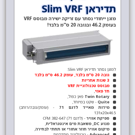
תדיראן Slim VRF
מזגן ייחודי נסתר עם זריקה ישירה מבוסס VRF
בעומק 46.2 ובגובה 20 ס''מ בלבד!
למזגן נסתר תדיראן Slim VRF:
גובה 20 ס"מ בלבד, עומק 46.2 ס"מ בלבד
3 שנות אחריות
מבוסס טכנולוגיית VRF
חד פאזי
,
Twin Rotary
פאן כפול,
Quite
- שקט במיוחד,
מידות מאייד לדגם 71
- (עומק/גובה/רוחב)
131x20x46.5
ספיקת אוויר
- (לדגם 71) 382-647 CFM
מנוע DC, משאבת מים אינטגראלית
,
מיקום אוויר חוזר אחורי או תחתי לבחירה
,
Advanced
- טכנולוגיה מתקדמת,