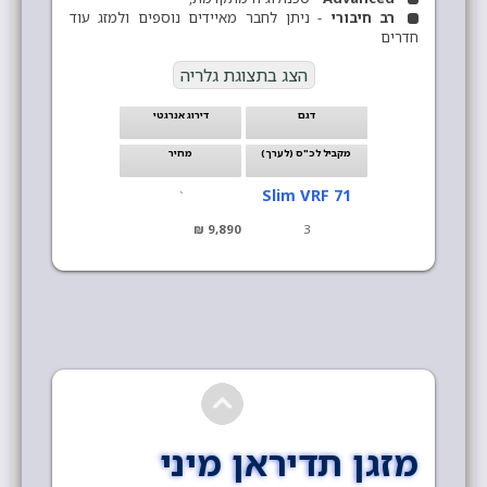
רב חיבורי
- ניתן לחבר מאיידים נוספים ולמזג עוד
חדרים
הצג בתצוגת גלריה
דגם
דירוג אנרגטי
מקביל לכ"ס (לערך)
מחיר
Slim VRF 71
`
9,890 ₪
3
מזגן תדיראן מיני