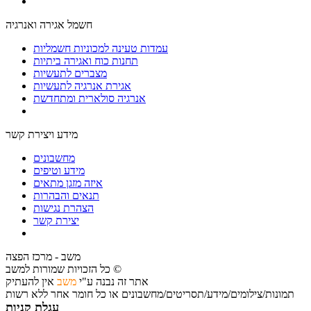
חשמל אגירה ואנרגיה
עמדות טעינה למכוניות חשמליות
תחנות כוח ואגירה ביתיות
מצברים לתעשיות
אגירת אנרגיה לתעשיות
אנרגיה סולארית ומתחדשת
מידע ויצירת קשר
מחשבונים
מידע וטיפים
איזה מזגן מתאים
תנאים והבהרות
הצהרת נגישות
יצירת קשר
משב - מרכז הפצה
כל הזכויות שמורות למשב ©
אתר זה נבנה ע"י
משב
אין להעתיק
תמונות/צילומים/מידע/תסריטים/מחשבונים או כל חומר אחר ללא רשות
עגלת קניות