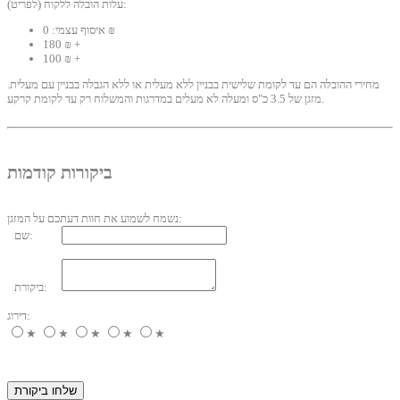
עלות הובלה ללקוח (לפריט):
איסוף עצמי: 0 ₪
180 ₪ +
100 ₪ +
מחירי ההובלה הם עד לקומת שלישית בבניין ללא מעלית או ללא הגבלה בבניין עם מעלית.
מזגן של 3.5 כ"ס ומעלה לא מעלים במדרגות והמשלוח רק עד לקומת קרקע.
ביקורות קודמות
נשמח לשמוע את חוות דעתכם על המזגן:
שם:
ביקורת:
דירוג:
★
★
★
★
★
שלחו ביקורת