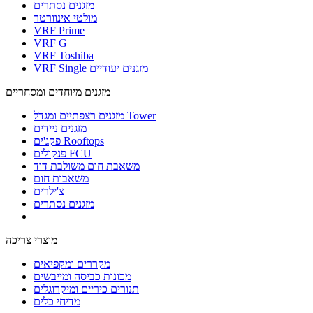
מזגנים נסתרים
מולטי אינוורטר
VRF Prime
VRF G
VRF Toshiba
VRF Single מזגנים יעודיים
מזגנים מיוחדים ומסחריים
מזגנים רצפתיים ומגדל Tower
מזגנים ניידים
פקג'ים Rooftops
פנקולים FCU
משאבת חום משולבת דוד
משאבות חום
צ'ילרים
מזגנים נסתרים
מוצרי צריכה
מקררים ומקפיאים
מכונות כביסה ומייבשים
תנורים כיריים ומיקרוגלים
מדיחי כלים