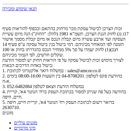
תנאי שימוש ומכירה
זכות הצרכן לביטול עסקת מכר מרחוק בהתאם ובכפוף להוראות סעיף
17ג (ג) לחוק הגנת הצרכן, תשמ"א 1981 (להלן: "החוק") הנה מיום עשיית
העסקה ועד ארבע עשרה מיום קבלת הנכס או מיום קבלת מסמך אישור
הזמנה לפי המאוחר מביניהם. דמי ביטול בגין ביטול עסקה ע"פ סעיף 14
ה(ב)(1) לחוק יעמדו על סך 5% ממחיר הנכס כהגדרתו בחוק או 100
שקלים חדשים, לפי הנמוך מביניהם.
לצורך מימוש זכות לביטול עסקה על פי הוראות החוק יש למסור הודעת
ביטול באחת הדרכים הבאות:
1. במשלוח דואר אלקטרוני לכתובת : sales@amcor.co.il
2. בהודעת פקס לטלפון: 04-8708201 בין השעות 08:00-16:00 בימים
א-ה.
3. במשלוח הודעת ווצאפ לטלפון 052-6482084
4. בהודעה בעל פה שניתן למסור בכתובת העסק ברח' הנוטר 4א', קריית
חיים, חיפה.
5. בדואר רשום לכתובת העסק רח' הנוטר 4א', קריית חיים, חיפה
2630710.
מזגנים
מזגנים עיליים
מיני מרכזיים