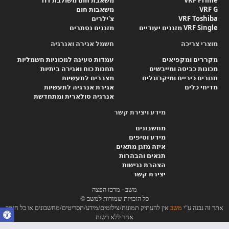
VRF G
משאבות חום
VRF Toshiba
צ'ילרים
VRF Single מזגנים יעודיים
מזגנים נסתרים
מוצרי צריכה
חשמל אגירה ואנרגיה
מקררים ומקפיאים
עמדות טעינה למכוניות חשמליות
מכונות כביסה ומייבשים
תחנות כוח ואגירה ביתיות
תנורים כיריים ומיקרוגלים
מצברים לתעשיות
מדיחי כלים
אגירת אנרגיה לתעשיות
אנרגיה סולארית ומתחדשת
מידע ויצירת קשר
מחשבונים
מידע וטיפים
איזה מזגן מתאים
תנאים והבהרות
הצהרת נגישות
יצירת קשר
משב - מרכז הפצה
כל הזכויות שמורות למשב ©
אתר זה נבנה ע"י
משב
אין להעתיק תמונות/צילומים/מידע/תסריטים/מחשבונים או כל חומר
אחר ללא רשות