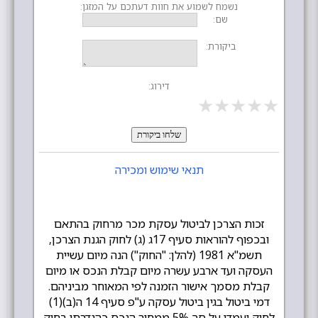
נשמח לשמוע את חוות דעתכם על המזגן:
שם:
ביקורת:
דירוג:
★
★
★
★
★
שלחו ביקורת
תנאי שימוש ומכירה
זכות הצרכן לביטול עסקת מכר מרחוק בהתאם
ובכפוף להוראות סעיף 17ג (ג) לחוק הגנת הצרכן,
תשמ"א 1981 (להלן: "החוק") הנה מיום עשיית
העסקה ועד ארבע עשרה מיום קבלת הנכס או מיום
קבלת מסמך אישור הזמנה לפי המאוחר מביניהם.
דמי ביטול בגין ביטול עסקה ע"פ סעיף 14 ה(ב)(1)
לחוק יעמדו על סך 5% ממחיר הנכס כהגדרתו בחוק