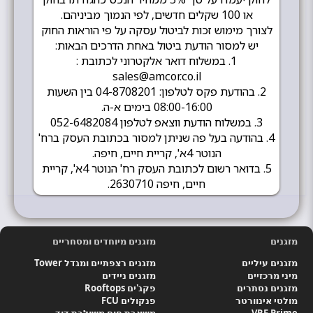
או 100 שקלים חדשים, לפי הנמוך מביניהם.
לצורך מימוש זכות לביטול עסקה על פי הוראות החוק
יש למסור הודעת ביטול באחת הדרכים הבאות:
1. במשלוח דואר אלקטרוני לכתובת :
sales@amcor.co.il
2. בהודעת פקס לטלפון: 04-8708201 בין השעות
08:00-16:00 בימים א-ה.
3. במשלוח הודעת ווצאפ לטלפון 052-6482084
4. בהודעה בעל פה שניתן למסור בכתובת העסק ברח'
הנוטר 4א', קריית חיים, חיפה.
5. בדואר רשום לכתובת העסק רח' הנוטר 4א', קריית
חיים, חיפה 2630710.
מזגנים
מזגנים מיוחדים ומסחריים
מזגנים עיליים
מזגנים רצפתיים ומגדל Tower
מיני מרכזיים
מזגנים ניידים
מזגנים נסתרים
פקג'ים Rooftops
מולטי אינוורטר
פנקולים FCU
VRF Prime
משאבת חום משולבת דוד