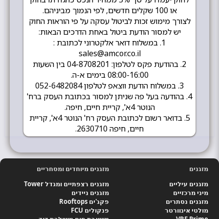
או 100 שקלים חדשים, לפי הנמוך מביניהם.
לצורך מימוש זכות לביטול עסקה על פי הוראות החוק
יש למסור הודעת ביטול באחת הדרכים הבאות:
1. במשלוח דואר אלקטרוני לכתובת :
sales@amcor.co.il
2. בהודעת פקס לטלפון: 04-8708201 בין השעות
08:00-16:00 בימים א-ה.
3. במשלוח הודעת ווצאפ לטלפון 052-6482084
4. בהודעה בעל פה שניתן למסור בכתובת העסק ברח'
הנוטר 4א', קריית חיים, חיפה.
5. בדואר רשום לכתובת העסק רח' הנוטר 4א', קריית
חיים, חיפה 2630710.
מזגנים
מזגנים מיוחדים ומסחריים
מזגנים עיליים
מזגנים רצפתיים ומגדל Tower
מיני מרכזיים
מזגנים ניידים
מזגנים נסתרים
פקג'ים Rooftops
מולטי אינוורטר
פנקולים FCU
VRF Prime
משאבת חום משולבת דוד