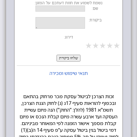
נשמח לשמוע את חוות דעתכם על המזגן:
שם:
ביקורת:
דירוג:
★
★
★
★
★
שלחו ביקורת
תנאי שימוש ומכירה
זכות הצרכן לביטול עסקת מכר מרחוק בהתאם
ובכפוף להוראות סעיף 17ג (ג) לחוק הגנת הצרכן,
תשמ"א 1981 (להלן: "החוק") הנה מיום עשיית
העסקה ועד ארבע עשרה מיום קבלת הנכס או מיום
קבלת מסמך אישור הזמנה לפי המאוחר מביניהם.
דמי ביטול בגין ביטול עסקה ע"פ סעיף 14 ה(ב)(1)
לחוק יעמדו על סך 5% ממחיר הנכס כהגדרתו בחוק