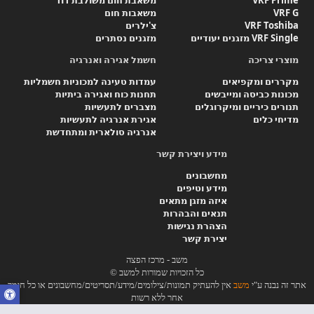
VRF G
משאבות חום
VRF Toshiba
צ'ילרים
VRF Single מזגנים יעודיים
מזגנים נסתרים
מוצרי צריכה
חשמל אגירה ואנרגיה
מקררים ומקפיאים
עמדות טעינה למכוניות חשמליות
מכונות כביסה ומייבשים
תחנות כוח ואגירה ביתיות
תנורים כיריים ומיקרוגלים
מצברים לתעשיות
מדיחי כלים
אגירת אנרגיה לתעשיות
אנרגיה סולארית ומתחדשת
מידע ויצירת קשר
מחשבונים
מידע וטיפים
איזה מזגן מתאים
תנאים והבהרות
הצהרת נגישות
יצירת קשר
משב - מרכז הפצה
כל הזכויות שמורות למשב ©
אתר זה נבנה ע"י
משב
אין להעתיק תמונות/צילומים/מידע/תסריטים/מחשבונים או כל חומר
אחר ללא רשות