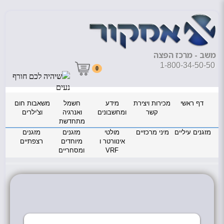
משב - מרכז הפצה
1-800-34-50-50
0
דף ראשי
מכירות ויצירת
מידע
חשמל
משאבות חום
קשר
ומחשבונים
ואנרגיה
וצ'ילרים
מתחדשת
מזגנים עיליים
מיני מרכזיים
מולטי
מזגנים
מזגנים
אינוורטר ו
מיוחדים
רצפתיים
VRF
ומסחריים