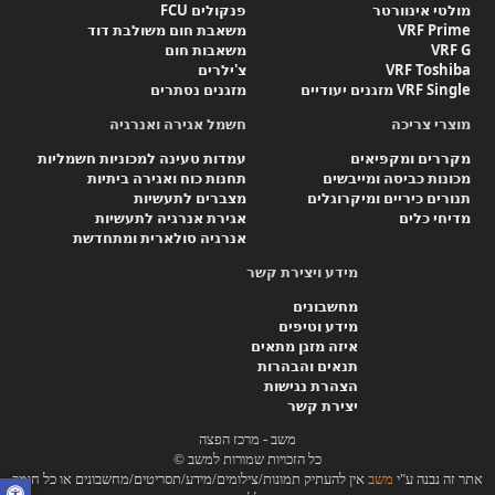
מולטי אינוורטר
פנקולים FCU
VRF Prime
משאבת חום משולבת דוד
VRF G
משאבות חום
VRF Toshiba
צ'ילרים
VRF Single מזגנים יעודיים
מזגנים נסתרים
מוצרי צריכה
חשמל אגירה ואנרגיה
מקררים ומקפיאים
עמדות טעינה למכוניות חשמליות
מכונות כביסה ומייבשים
תחנות כוח ואגירה ביתיות
תנורים כיריים ומיקרוגלים
מצברים לתעשיות
מדיחי כלים
אגירת אנרגיה לתעשיות
אנרגיה סולארית ומתחדשת
מידע ויצירת קשר
מחשבונים
מידע וטיפים
איזה מזגן מתאים
תנאים והבהרות
הצהרת נגישות
יצירת קשר
משב - מרכז הפצה
כל הזכויות שמורות למשב ©
אתר זה נבנה ע"י
משב
אין להעתיק תמונות/צילומים/מידע/תסריטים/מחשבונים או כל חומר