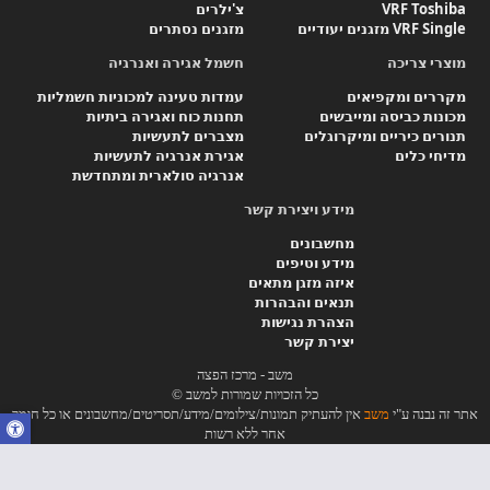
VRF Toshiba
צ'ילרים
VRF Single מזגנים יעודיים
מזגנים נסתרים
מוצרי צריכה
חשמל אגירה ואנרגיה
מקררים ומקפיאים
עמדות טעינה למכוניות חשמליות
מכונות כביסה ומייבשים
תחנות כוח ואגירה ביתיות
תנורים כיריים ומיקרוגלים
מצברים לתעשיות
מדיחי כלים
אגירת אנרגיה לתעשיות
אנרגיה סולארית ומתחדשת
מידע ויצירת קשר
מחשבונים
מידע וטיפים
איזה מזגן מתאים
תנאים והבהרות
הצהרת נגישות
יצירת קשר
משב - מרכז הפצה
כל הזכויות שמורות למשב ©
אתר זה נבנה ע"י
משב
אין להעתיק תמונות/צילומים/מידע/תסריטים/מחשבונים או כל חומר
אחר ללא רשות