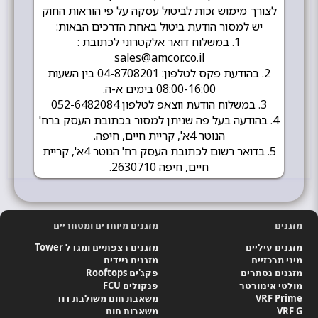
לצורך מימוש זכות לביטול עסקה על פי הוראות החוק
יש למסור הודעת ביטול באחת הדרכים הבאות:
1. במשלוח דואר אלקטרוני לכתובת :
sales@amcor.co.il
2. בהודעת פקס לטלפון: 04-8708201 בין השעות
08:00-16:00 בימים א-ה.
3. במשלוח הודעת ווצאפ לטלפון 052-6482084
4. בהודעה בעל פה שניתן למסור בכתובת העסק ברח'
הנוטר 4א', קריית חיים, חיפה.
5. בדואר רשום לכתובת העסק רח' הנוטר 4א', קריית
חיים, חיפה 2630710.
מזגנים
מזגנים מיוחדים ומסחריים
מזגנים עיליים
מזגנים רצפתיים ומגדל Tower
מיני מרכזיים
מזגנים ניידים
מזגנים נסתרים
פקג'ים Rooftops
מולטי אינוורטר
פנקולים FCU
VRF Prime
משאבת חום משולבת דוד
VRF G
משאבות חום