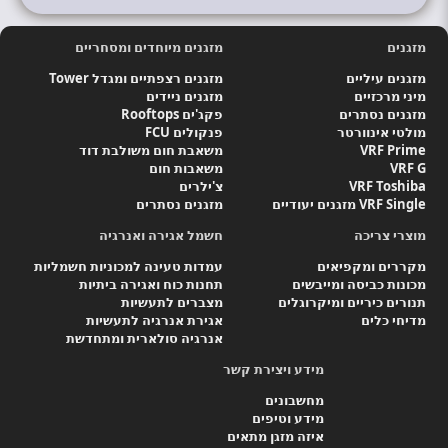
מזגנים
מזגנים מיוחדים ומסחריים
מזגנים עיליים
מזגנים רצפתיים ומגדל Tower
מיני מרכזיים
מזגנים ניידים
מזגנים נסתרים
פקג'ים Rooftops
מולטי אינוורטר
פנקולים FCU
VRF Prime
משאבת חום משולבת דוד
VRF G
משאבות חום
VRF Toshiba
צ'ילרים
VRF Single מזגנים יעודיים
מזגנים נסתרים
מוצרי צריכה
חשמל אגירה ואנרגיה
מקררים ומקפיאים
עמדות טעינה למכוניות חשמליות
מכונות כביסה ומייבשים
תחנות כוח ואגירה ביתיות
תנורים כיריים ומיקרוגלים
מצברים לתעשיות
מדיחי כלים
אגירת אנרגיה לתעשיות
אנרגיה סולארית ומתחדשת
מידע ויצירת קשר
מחשבונים
מידע וטיפים
איזה מזגן מתאים