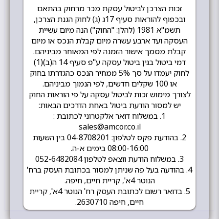
זכות הצרכן לביטול עסקת מכר מרחוק בהתאם
ובכפוף להוראות סעיף 17ג (ג) לחוק הגנת הצרכן,
תשמ"א 1981 (להלן: "החוק") הנה מיום עשיית
העסקה ועד ארבע עשרה מיום קבלת הנכס או מיום
קבלת מסמך אישור הזמנה לפי המאוחר מביניהם.
דמי ביטול בגין ביטול עסקה ע"פ סעיף 14 ה(ב)(1)
לחוק יעמדו על סך 5% ממחיר הנכס כהגדרתו בחוק
או 100 שקלים חדשים, לפי הנמוך מביניהם.
לצורך מימוש זכות לביטול עסקה על פי הוראות החוק
יש למסור הודעת ביטול באחת הדרכים הבאות:
1. במשלוח דואר אלקטרוני לכתובת :
sales@amcor.co.il
2. בהודעת פקס לטלפון: 04-8708201 בין השעות
08:00-16:00 בימים א-ה.
3. במשלוח הודעת ווצאפ לטלפון 052-6482084
4. בהודעה בעל פה שניתן למסור בכתובת העסק ברח'
הנוטר 4א', קריית חיים, חיפה.
5. בדואר רשום לכתובת העסק רח' הנוטר 4א', קריית
חיים, חיפה 2630710.