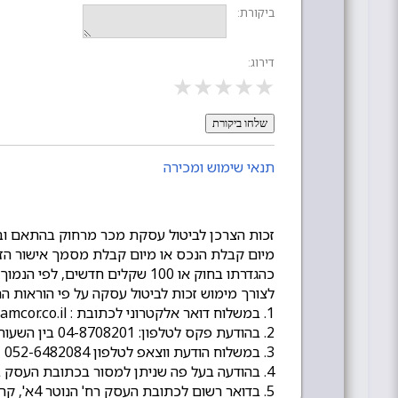
ביקורת:
דירוג:
★
★
★
★
★
שלחו ביקורת
תנאי שימוש ומכירה
כהגדרתו בחוק או 100 שקלים חדשים, לפי הנמוך מביניהם.
לצורך מימוש זכות לביטול עסקה על פי הוראות ה
1. במשלוח דואר אלקטרוני לכתובת : sales@amcor.co.il
2. בהודעת פקס לטלפון: 04-8708201 בין השעות 08:00-16:00 בימים א-ה.
3. במשלוח הודעת ווצאפ לטלפון 052-6482084
4. בהודעה בעל פה שניתן למסור בכתובת העסק ברח' הנוטר 4א', קריית חיים, חיפה.
5. בדואר רשום לכתובת העסק רח' הנוטר 4א', קריית חיים, חיפה 2630710.