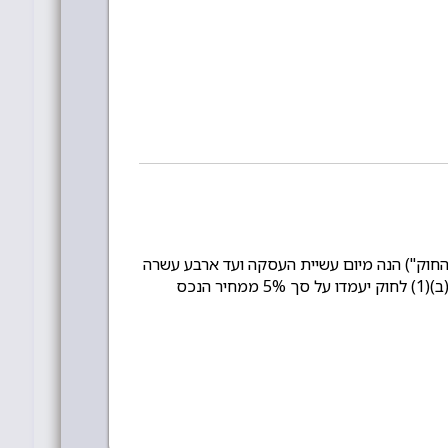
 מכר מרחוק בהתאם ובכפוף להוראות סעיף 17ג (ג) לחוק הגנת הצרכן, תשמ"א 1981 (להלן: "החוק") הנה מיום עשיית העסקה ועד ארבע עשרה
מיום קבלת הנכס או מיום קבלת מסמך אישור הזמנה לפי המאוחר מביניהם. דמי ביטול בגין ביטול עסקה ע"פ סעיף 14 ה(ב)(1) לחוק יעמדו על סך 5% ממחיר הנכס