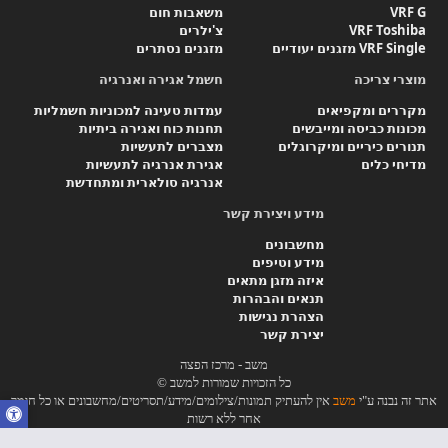
VRF G
משאבות חום
VRF Toshiba
צ'ילרים
VRF Single מזגנים יעודיים
מזגנים נסתרים
מוצרי צריכה
חשמל אגירה ואנרגיה
מקררים ומקפיאים
עמדות טעינה למכוניות חשמליות
מכונות כביסה ומייבשים
תחנות כוח ואגירה ביתיות
תנורים כיריים ומיקרוגלים
מצברים לתעשיות
מדיחי כלים
אגירת אנרגיה לתעשיות
אנרגיה סולארית ומתחדשת
מידע ויצירת קשר
מחשבונים
מידע וטיפים
איזה מזגן מתאים
תנאים והבהרות
הצהרת נגישות
יצירת קשר
משב - מרכז הפצה
כל הזכויות שמורות למשב ©
אתר זה נבנה ע"י
משב
אין להעתיק תמונות/צילומים/מידע/תסריטים/מחשבונים או כל חומר
אחר ללא רשות