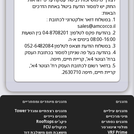
החוק יש למסור הודעת ביטול באחת הדרכים
הבאות:
1. במשלוח דואר אלקטרוני לכתובת :
sales@amcor.co.il
2. בהודעת פקס לטלפון: 04-8708201 בין השעות
08:00-16:00 בימים א-ה.
3. במשלוח הודעת ווצאפ לטלפון 052-6482084
4. בהודעה בעל פה שניתן למסור בכתובת העסק
ברח' הנוטר 4א', קריית חיים, חיפה.
5. בדואר רשום לכתובת העסק רח' הנוטר 4א',
קריית חיים, חיפה 2630710.
מזגנים
מזגנים מיוחדים ומסחריים
מזגנים עיליים
מזגנים רצפתיים ומגדל Tower
מיני מרכזיים
מזגנים ניידים
מזגנים נסתרים
פקג'ים Rooftops
מולטי אינוורטר
פנקולים FCU
VRF Prime
משאבת חום משולבת דוד