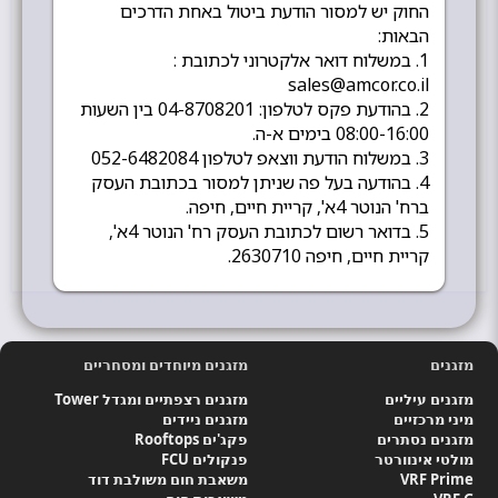
החוק יש למסור הודעת ביטול באחת הדרכים
הבאות:
1. במשלוח דואר אלקטרוני לכתובת :
sales@amcor.co.il
2. בהודעת פקס לטלפון: 04-8708201 בין השעות
08:00-16:00 בימים א-ה.
3. במשלוח הודעת ווצאפ לטלפון 052-6482084
4. בהודעה בעל פה שניתן למסור בכתובת העסק
ברח' הנוטר 4א', קריית חיים, חיפה.
5. בדואר רשום לכתובת העסק רח' הנוטר 4א',
קריית חיים, חיפה 2630710.
מזגנים
מזגנים מיוחדים ומסחריים
מזגנים עיליים
מזגנים רצפתיים ומגדל Tower
מיני מרכזיים
מזגנים ניידים
מזגנים נסתרים
פקג'ים Rooftops
מולטי אינוורטר
פנקולים FCU
VRF Prime
משאבת חום משולבת דוד