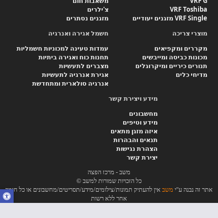
VRF G
משאבות חום
VRF Toshiba
צ'ילרים
VRF Single מזגנים יעודיים
מזגנים נסתרים
מוצרי צריכה
חשמל אגירה ואנרגיה
מקררים ומקפיאים
עמדות טעינה למכוניות חשמליות
מכונות כביסה ומייבשים
תחנות כוח ואגירה ביתיות
תנורים כיריים ומיקרוגלים
מצברים לתעשיות
מדיחי כלים
אגירת אנרגיה לתעשיות
אנרגיה סולארית ומתחדשת
מידע ויצירת קשר
מחשבונים
מידע וטיפים
איזה מזגן מתאים
תנאים והבהרות
הצהרת נגישות
יצירת קשר
משב - מרכז הפצה
כל הזכויות שמורות למשב ©
אתר זה נבנה ע"י
משב
אין להעתיק תמונות/צילומים/מידע/תסריטים/מחשבונים או כל חומר
אחר ללא רשות